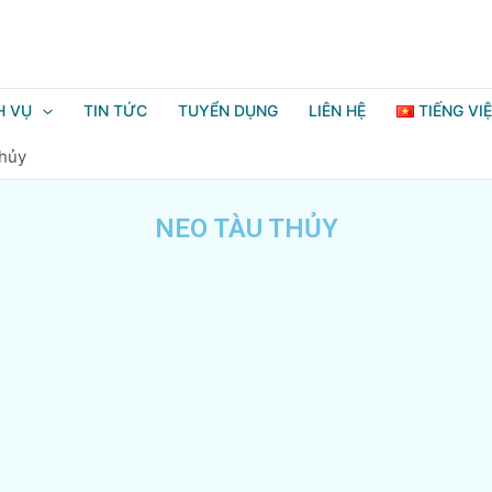
H VỤ
TIN TỨC
TUYỂN DỤNG
LIÊN HỆ
TIẾNG VI
thủy
NEO TÀU THỦY