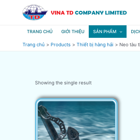
Nhảy
tới
nội
dung
TRANG CHỦ
GIỚI THIỆU
SẢN PHẨM
DỊC
Trang chủ
Products
Thiết bị hàng hải
Neo tàu 
Showing the single result