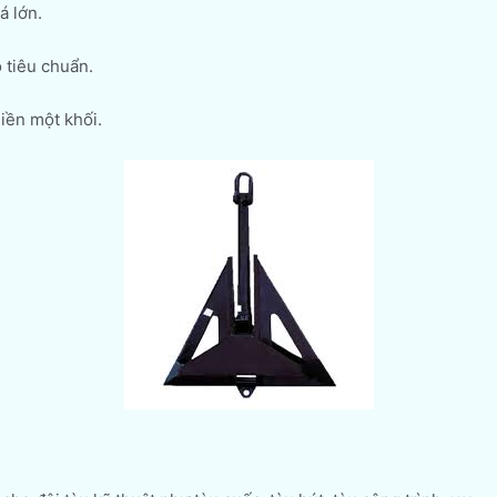
á lớn.
 tiêu chuẩn.
iền một khối.