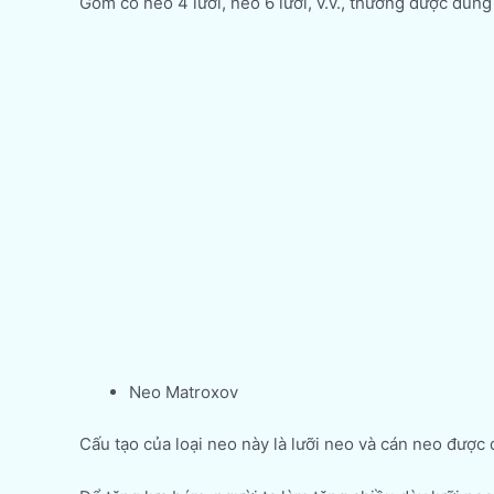
Gồm có neo 4 lưỡi, neo 6 lưỡi, v.v., thường được dùng c
Neo Matroxov
Cấu tạo của loại neo này là lưỡi neo và cán neo được 