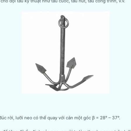
ho đội tàu kỹ thuật như tàu cuốc, tàu hút, tàu công trình, v.v.
đúc rời, lưỡi neo có thể quay với cán một góc β = 28° – 37°.