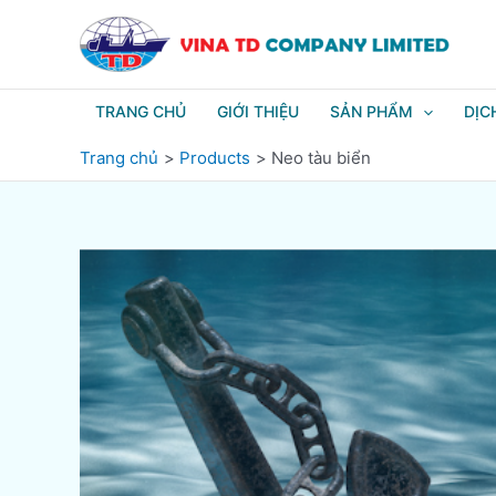
Nhảy
tới
nội
dung
TRANG CHỦ
GIỚI THIỆU
SẢN PHẨM
DỊC
Trang chủ
Products
Neo tàu biển