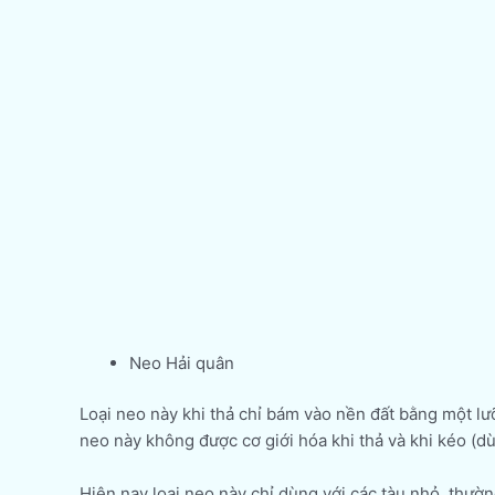
Neo Hải quân
Loại neo này khi thả chỉ bám vào nền đất bằng một lưỡ
neo này không được cơ giới hóa khi thả và khi kéo (d
Hiện nay loại neo này chỉ dùng với các tàu nhỏ, thườ