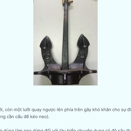
i, còn một lưỡi quay ngược lên phía trên gây khó khăn cho sự đi 
ùng cần cẩu để kéo neo).
ng dùng làm neo dừng đối với tàu biển chuyên dụng có độ sâu th