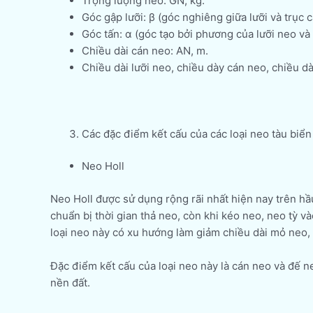
Trọng lượng neo: GN, kg.
Góc gập lưỡi: β (góc nghiêng giữa lưỡi và trục c
Góc tấn: α (góc tạo bởi phương của lưỡi neo và 
Chiều dài cán neo: AN, m.
Chiều dài lưỡi neo, chiều dày cán neo, chiều dà
Các đặc điểm kết cấu của các loại neo tàu biển
Neo Holl
Neo Holl được sử dụng rộng rãi nhất hiện nay trên hầu 
chuẩn bị thời gian thả neo, còn khi kéo neo, neo tỳ 
loại neo này có xu hướng làm giảm chiều dài mỏ neo, 
Đặc điểm kết cấu của loại neo này là cán neo và đế n
nền đất.