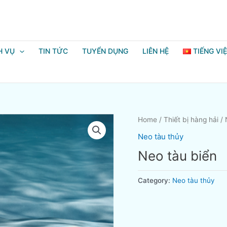
H VỤ
TIN TỨC
TUYỂN DỤNG
LIÊN HỆ
TIẾNG VI
Home
/
Thiết bị hàng hải
/
Neo tàu thủy
Neo tàu biển
Category:
Neo tàu thủy