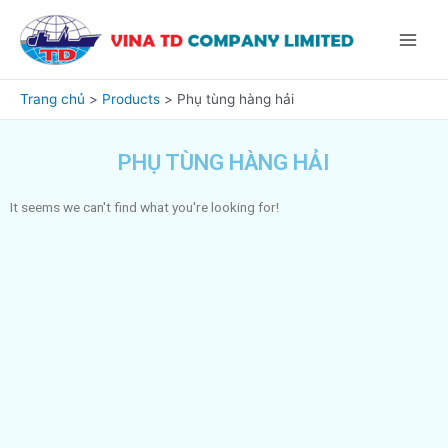
Nhảy
Main
tới
Menu
nội
dung
Trang chủ
Products
Phụ tùng hàng hải
PHỤ TÙNG HÀNG HẢI
It seems we can't find what you're looking for!