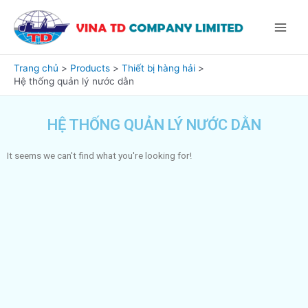
Nhảy
Main
tới
Menu
nội
dung
Trang chủ
Products
Thiết bị hàng hải
Hệ thống quản lý nước dằn
HỆ THỐNG QUẢN LÝ NƯỚC DẰN
It seems we can't find what you're looking for!