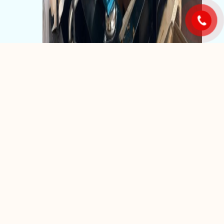
VINA TD bàn giao thành công
máy chính SHYAN 350HP cho
tàu cá tại Nam Định
17 Tháng 5, 2026
Bonusy, Pokies i Sloty w Polskim Kasynie
Online
7 Tháng 5, 2026
When Should Kiwi Players Spin the Reels?
2 Tháng 5, 2026
Smart Strategies for Maximizing Cashback
Bonuses in Online Casinos