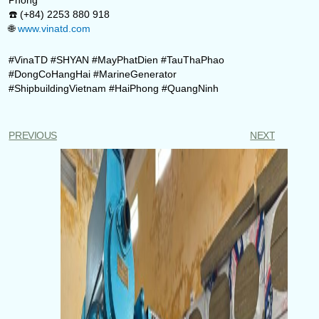
☎️ (+84) 2253 880 918
🌐
www.vinatd.com
#VinaTD #SHYAN #MayPhatDien #TauThaPhao
#DongCoHangHai #MarineGenerator
#ShipbuildingVietnam #HaiPhong #QuangNinh
PREVIOUS
NEXT