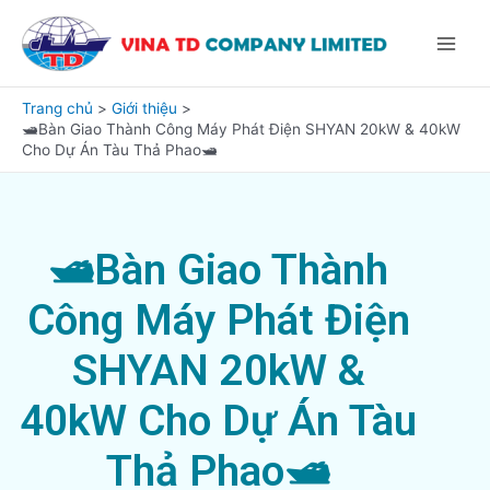
Nhảy
Main
tới
Menu
nội
dung
Trang chủ
Giới thiệu
🛥️Bàn Giao Thành Công Máy Phát Điện SHYAN 20kW & 40kW
Cho Dự Án Tàu Thả Phao🛥️
🛥️Bàn Giao Thành
Công Máy Phát Điện
SHYAN 20kW &
40kW Cho Dự Án Tàu
Thả Phao🛥️